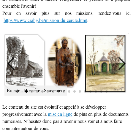
ensemble l'avenir!
Pour en savoir plus sur nos missions, rendez-vous ici
:
https://www.crahg.be/mission-du-cercle.html
.
Gembloux
Ernage - Bossière - Sauvenière
Gembloux
Gembloux
Lonzée
Les Isnes
Gembloux
Gembloux
Gembloux
Grand Leez
Corroy-le-Château
Sauvenière
Gembloux
Gembloux
Gembloux
Grand Leez
Gembloux
Ernage - Bossière - Sauvenière
Le contenu du site est évolutif et appelé à se développer
progressivement avec la
mise en ligne
de plus en plus de documents
numérisés. N’hésitez donc pas à revenir nous voir et à nous faire
connaître autour de vous.