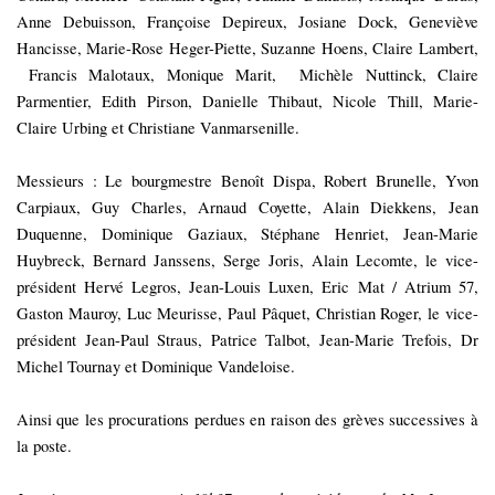
Anne Debuisson, Françoise Depireux, Josiane Dock,
Geneviève
Hancisse, Marie-Rose Heger-Piette, Suzanne Hoens, Claire Lambert,
Francis Malotaux,
Monique Marit,
Michèle Nuttinck, Claire
Parmentier, Edith Pirson,
Danielle Thibaut, Nicole Thill, Marie-
Claire Urbing et Christiane Vanmarsenille.
Messieurs :
Le bourgmestre Benoît Dispa, Robert Brunelle, Yvon
Carpiaux, Guy Charles, Arnaud
Coyette, Alain Diekkens, Jean
Duquenne, Dominique Gaziaux,
Stéphane Henriet,
Jean-Marie
Huybreck, Bernard Janssens, Serge Joris
, Alain Lecomte, le vice-
président
Hervé Legros, Jean-Louis Luxen
,
Eric Mat / Atrium 57,
Gaston Mauroy,
Luc
Meurisse
,
Paul Pâquet
, Christian Roger, le vice-
président
Jean-Paul Straus,
Patrice
Talbot, Jean-Marie Trefois, Dr
Michel Tournay et Dominique Vandeloise
.
Ainsi que les procurations perdues en raison des grèves successives à
la poste.