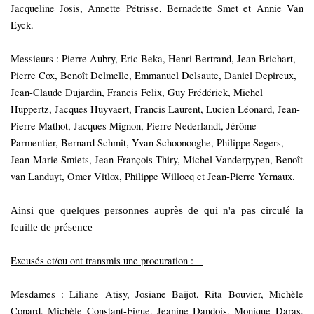
Jacqueline Josis, Annette Pétrisse,
Bernadette Smet et Annie Van
Eyck.
Messieurs :
Pierre Aubry, Eric Beka, Henri Bertrand, Jean Brichart,
Pierre Cox, Benoît Delmelle,
Emmanuel Delsaute, Daniel Depireux,
Jean-Claude Dujardin, Francis Felix, Guy
Frédérick, Michel
Huppertz, Jacques Huyvaert, Francis Laurent, Lucien Léonard,
Jean-
Pierre Mathot, Jacques Mignon, Pierre Nederlandt, Jérôme
Parmentier,
Bernard
Schmit, Yvan Schoonooghe,
Philippe Segers,
Jean-Marie Smiets, Jean-François Thiry,
Michel Vanderpypen, Benoît
van Landuyt, Omer Vitlox, Philippe Willocq
et Jean-Pierre Yernaux.
Ainsi que quelques personnes auprès de qui n'a pas circulé la
feuille de présence
Excusés et/ou ont transmis une procuration :
Mesdames :
Liliane Atisy, Josiane Baijot, Rita Bouvier, Michèle
Conard, Michèle Constant-Figue,
Jeanine Dandois, Monique Daras,