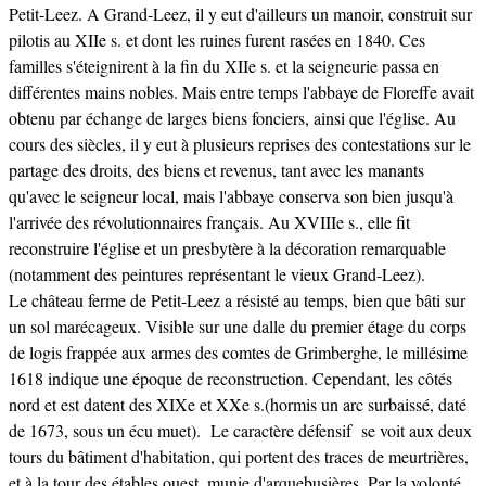
Petit-Leez. A Grand-Leez, il y eut d'ailleurs un manoir, construit sur
pilotis au XIIe s. et dont les ruines furent rasées en 1840. Ces
familles s'éteignirent à la fin du XIIe s. et la seigneurie passa en
différentes mains nobles. Mais entre temps l'abbaye de Floreffe avait
obtenu par échange de larges biens fonciers, ainsi que l'église. Au
cours des siècles, il y eut à plusieurs reprises des contestations sur le
partage des droits, des biens et revenus, tant avec les manants
qu'avec le seigneur local, mais l'abbaye conserva son bien jusqu'à
l'arrivée des révolutionnaires français. Au XVIIIe s., elle fit
reconstruire l'église et un presbytère à la décoration remarquable
(notamment des peintures représentant le vieux Grand-Leez).
Le château ferme de Petit-Leez a résisté au temps, bien que bâti sur
un sol marécageux. Visible sur une dalle du premier étage du corps
de logis frappée aux armes des comtes de Grimberghe, le millésime
1618 indique une époque de reconstruction. Cependant, les côtés
nord et est datent des XIXe et XXe s.(hormis un arc surbaissé, daté
de 1673, sous un écu muet). Le caractère défensif se voit aux deux
tours du bâtiment d'habitation, qui portent des traces de meurtrières,
et à la tour des étables ouest, munie d'arquebusières. Par la volonté