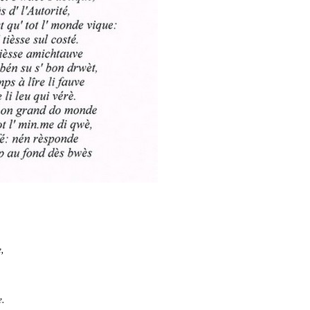
e,
e.