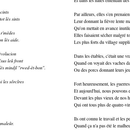
Et dans les haies entendait des
cints
Par ailleurs, elles s'en prenaie
ot lès sints
Leur donnant la fièvre lente ma
Qu'on mettait en avance inutil
 r'mèdes
Elles faisaient sécher malgré 
on lès aide.
Les plus forts du village suppli
èvolucion
Dans les étables, c'était une vr
sus leû front
Quand on voyait des vaches dan
lès mindjî "rwed-èt-bon".
Ou des porcs donnant leurs jeu
i les sôrcîres
Fort heureusement, les guerres 
Et aujourd'hui, nous pouvons e
Devant les plus vieux de nos h
.
Qui ont tous plus de quatre-vi
Ils ont connu le travail et les p
' maleûr.
Quand ça n'a pas été le malheu