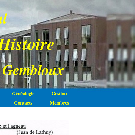
al
 Histoire
 Gembloux
Généalogie
Gestion
Contacts
Membres