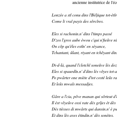
ancienne institutrice de l
Lonzée a stî conu dins l'Bèljique tot-ètî
Come li vraî payis des sôrcîres.
Eles si rachonin.n' dins l'timps passé
D'zos l'gros aube èwou c'qui n'fieûve n
On côp qu'èles estîn' en sèyance,
Tchantant, ûlant, riyant en tchêyant dins
Di-d-là, quand l'clotchî soneûve lès do
Eles si spaurdîn.n' d'dins lès vôyes tot-
Po pwârter one miète d'tot costé leûs r
Et leûs mwaîs messadjes.
Gâre a l'cia, pôve manan qui sôrteut d
Il èst vêyeûve ossi rate dès grîjes èt dès
Dès tièsses di mwârts qui dansin.n' è p
Et dins lès ayes ètindin.n' dès sonètes.