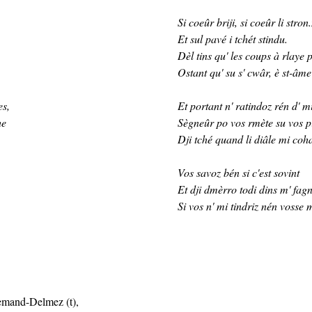
Si coeûr briji, si coeûr li stron
Et sul pavé i tchét stindu.
Dèl tins qu' les coups à rlaye 
Ostant qu' su s' cwâr, è st-âme
es,
Et portant n' ratindoz rén d' m
he
Sègneûr po vos rmète su vos p
Dji tché quand li diâle mi coh
Vos savoz bén si c'est sovint
Et dji dmèrro todi dins m' fag
Si vos n' mi tindriz nén vosse 
lemand-Delmez (t),