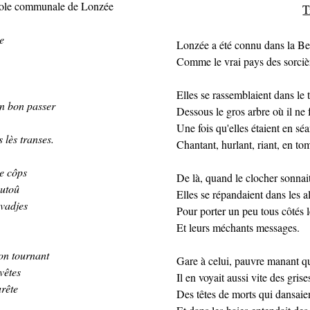
'école communale de Lonzée
T
re
Lonzée a été connu dans la Bel
Comme le vrai pays des sorciè
Elles se rassemblaient dans le
in bon passer
Dessous le gros arbre où il ne 
Une fois qu'elles étaient en sé
 lès transes.
Chantant, hurlant, riant, en to
ze côps
De là, quand le clocher sonnai
autoû
Elles se répandaient dans les a
avadjes
Pour porter un peu tous côtés 
Et leurs méchants messages.
'on tournant
Gare à celui, pauvre manant qui
 vêtes
Il en voyait aussi vite des grise
urête
Des têtes de morts qui dansaie