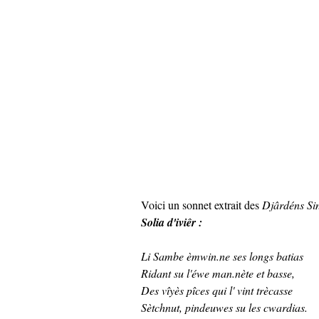
Voici un sonnet extrait des
Djârdéns Sin
Solia d'iviêr :
Li Sambe èmwin.ne ses longs batias
Ridant su l'éwe man.nète et basse,
Des vîyès pîces qui l' vint trècasse
Sètchnut, pindeuwes su les cwardias.