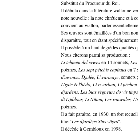
Substitut du Procureur du Roi.
Il débuta dans la littérature wallonne ve
note nouvelle : la note chrétienne et à co
convient au wallon, parler essentiellem
Ses œuvres sont émaillées d'un bon nom
disparaître, tout en étant spécifiquemen
Il possède à un haut degré les qualités q
Nous citerons parmi sa production :
Li tchmén del crwès
en 14 sonnets,
Les
poèmes,
Les sept pètchis capitaus
en 7 
d'awouss, Djalée, L'warmaye
, sonnets 
L'gate èt l'bèdo, Li cwarbau, Li pèchon 
djardens, Les bias sègneurs do vis tinps
di Djiblous, Li Nûton, Les rouwales, L'
poèmes.
Il a fait paraître, en 1930, un fort recue
titre "
Les djardéns Sins vôye
s".
Il décède à Gembloux en 1998.