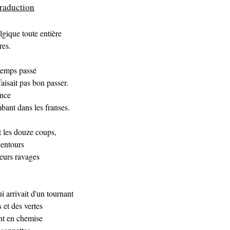
raduction
gique toute entière
res.
 temps passé
faisait pas bon passer.
ance
mbant dans les franses.
t les douze coups,
lentours
leurs ravages
 arrivait d'un tournant
s et des vertes
nt en chemise