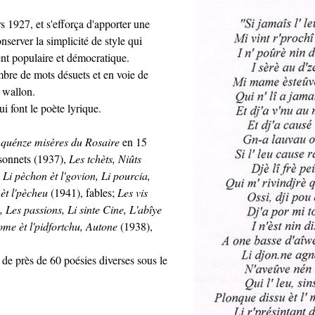
rs 1927, et s'efforça d'apporter une
nserver la simplicité de style qui
ent populaire et démocratique.
bre de mots désuets et en voie de
t wallon.
ui font le poète lyrique.
 quénze misères du Rosaire
en 15
sonnets (1937),
Les tchèts, Niûts
;
Li pèchon èt l'govion, Li pourcia,
èt l'pècheu
(1941), fables;
Les vis
, Les passions, Li sinte Cine, L'abîye
ome èt l'pidfortchu, Autone
(1938),
il de près de 60 poésies diverses sous le