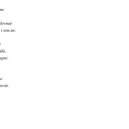
.ne
plovnut
 i son.ne.
i
ids,
agne.
ne
mwin.