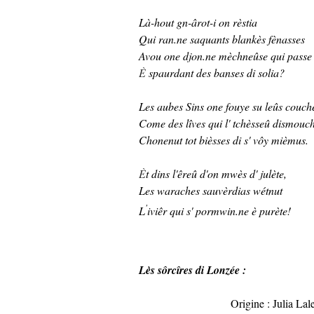
Là-hout gn-ârot-i on rèstia
Qui ran.ne saquants blankès fènasses
Avou one djon.ne mèchneûse qui passe
È
spaurdant des banses di solia?
Les aubes Sins one fouye su leûs couch
Come des lîves qui l' tchèsseû dismouc
Chonenut tot bièsses di s' vôy mièmus.
È
t dins l'êreû d'on mwès d' julète,
Les waraches sauvèrdias wétnut
'
L
iviêr qui s' pormwin.ne è purète!
Lès sôrcîres di Lonzée :
Origine : Julia La