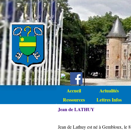
Accueil
Actualités
Ressources
Lettres Infos
Jean de LATHUY
Jean de Lathuy est né à Gembloux, le 8 