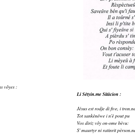
s vôyes :
Li Sètyin.me Sitâcion :
Jésus est rodje di five, i tron.n
Tot sankènéwe i n'è pout pu
Vos diriz vôy on-ome bèvu:
S' maurtyr ni ratinrit pèrson.n