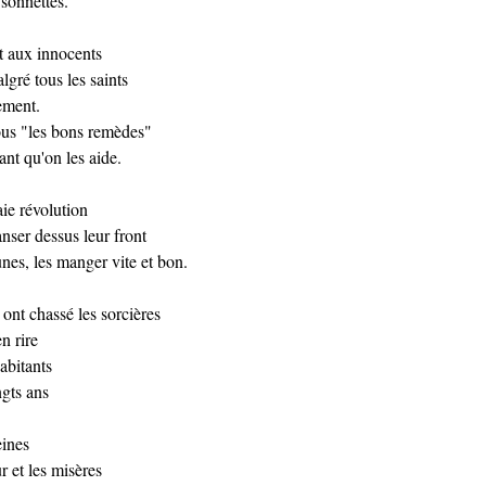
 sonnettes.
nt aux innocents
lgré tous les saints
ement.
tous "les bons remèdes"
ant qu'on les aide.
aie révolution
ser dessus leur front
nes, les manger vite et bon.
ont chassé les sorcières
n rire
abitants
ngts ans
eines
r et les misères