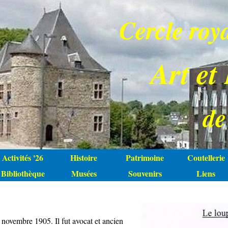
Cercle roy
Art et
de
Activités '26
Histoire
Patrimoine
Coutellerie
Bibliothèque
Musées
Souvenirs
Liens
novembre 1905. Il fut avocat et ancien