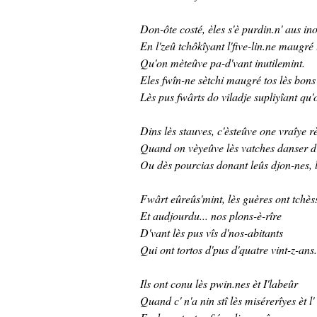
Don-ôte costé, èles s'è purdin.n' aus ino
En l'zeû tchôkîyant l'five-lin.ne maugré t
Qu'on mèteûve pa-d'vant inutilemint.
Eles fwîn-ne sètchi maugré tos lès bons
Lès pus fwârts do viladje supliyîant qu'
Dins lès stauves, c'èsteûve one vraîye r
Quand on vèyeûve lès vatches danser d'
Ou dès pourcias donant leûs djon-nes, 
Fwârt eûreûs'mint, lès guères ont tchèss
Et audjourdu... nos plons-è-rîre
D'vant lès pus vîs d'nos-abitants
Qui ont tortos d'pus d'quatre vint-z-ans
Ils ont conu lès pwin.nes èt I'labeûr
Quand c' n'a nin stî lès misérerîyes èt l