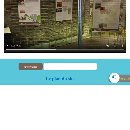
rechercher
©
Le plan du site
Avertisseme