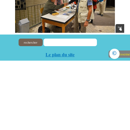
rechercher
©
Le plan du site
Avertisseme