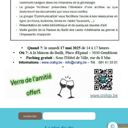
rechercher
©
Le plan du site
Avertisseme