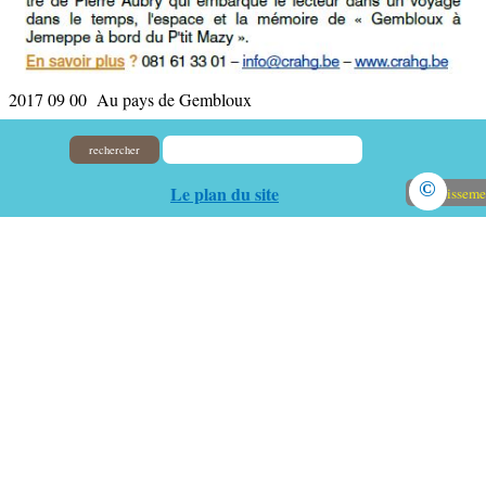
2017 09 00 Au pays de Gembloux
rechercher
©
Le plan du site
Avertisseme