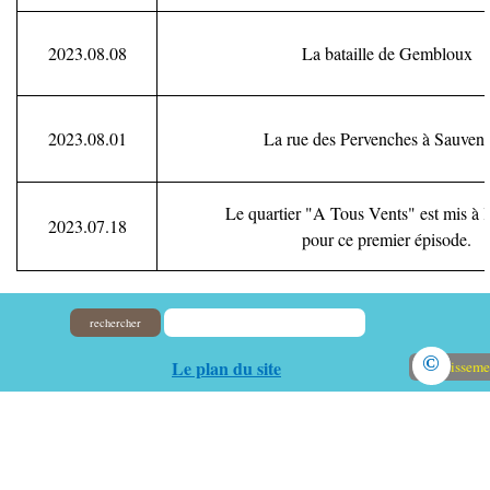
2023.08.08
La bataille de Gembloux
2023.08.01
La rue des Pervenches à Sauveni
Le quartier "A Tous Vents" est mis à 
2023.07.18
pour ce premier épisode.
rechercher
©
Le plan du site
Avertisseme