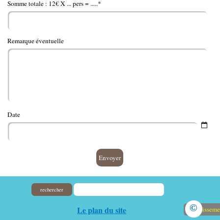
Somme totale : 12€ X ... pers = .....*
Remarque éventuelle
Date
rechercher
©
Le plan du site
Avertisseme