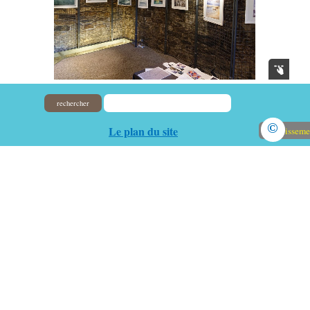
rechercher
©
Le plan du site
Avertisseme