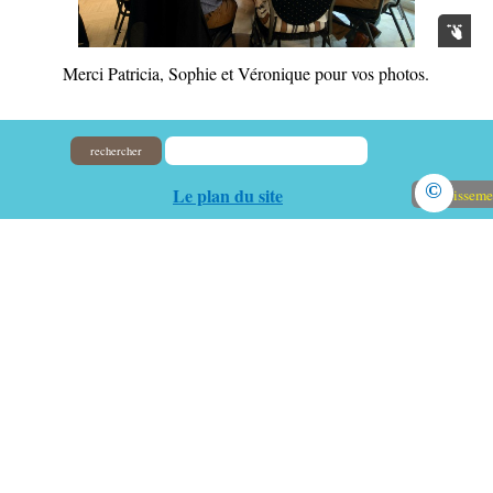
Merci Patricia, Sophie et Véronique pour vos photos.
rechercher
©
Le plan du site
Avertisseme