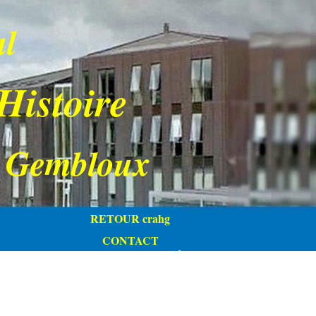
al
 Histoire
 Gembloux
RETOUR crahg
CONTACT