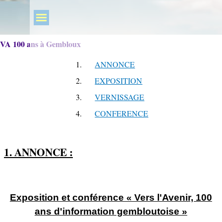
VA 100 ans à Gembloux
1.
ANNONCE
2.
EXPOSITION
3.
VERNISSAGE
4.
CONFERENCE
1. ANNONCE :
Exposition et conférence « Vers l'Avenir, 100
ans d'information gembloutoise »