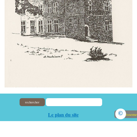
rechercher
©
Le plan du site
Avertisseme