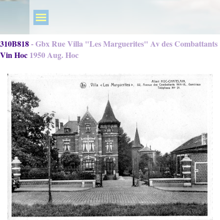
310B818 - Gbx Rue Villa "Les Marguerites" Av des Combattants
Vin Hoc 1950 Aug. Hoc