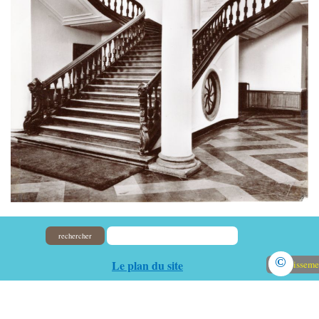
rechercher
©
Le plan du site
Avertisseme