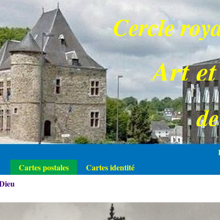
Cercle roya
Art et
d
Cartes postales
Cartes identité
 Dieu