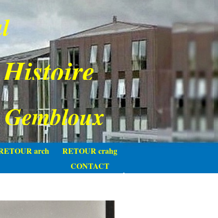
l
 Histoire
e Gembloux
RETOUR arch
RETOUR crahg
CONTACT