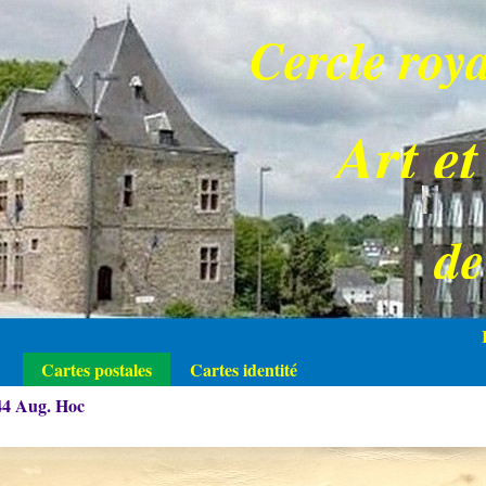
Cercle roya
Art et
d
Cartes postales
Cartes identité
44 Aug. Hoc