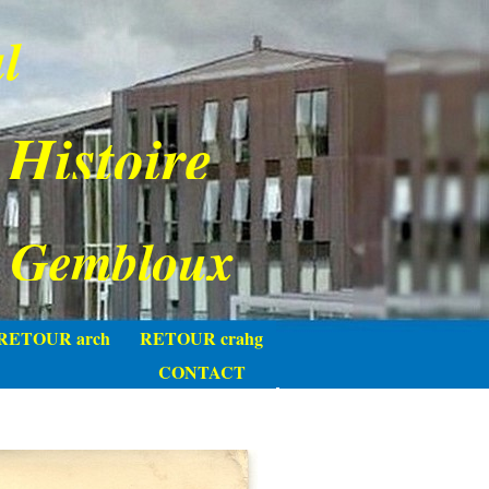
l
 Histoire
e Gembloux
RETOUR arch
RETOUR crahg
CONTACT