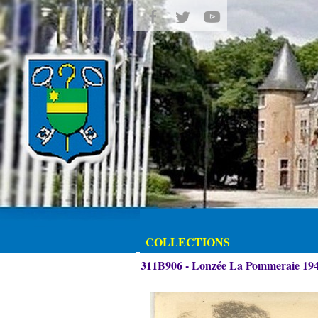
COLLECTIONS
311B906 - Lonzée La Pommeraie 19