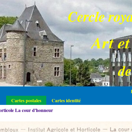
Cercle roya
Art et
d
Cartes postales
Cartes identité
orticole La cour d'honneur