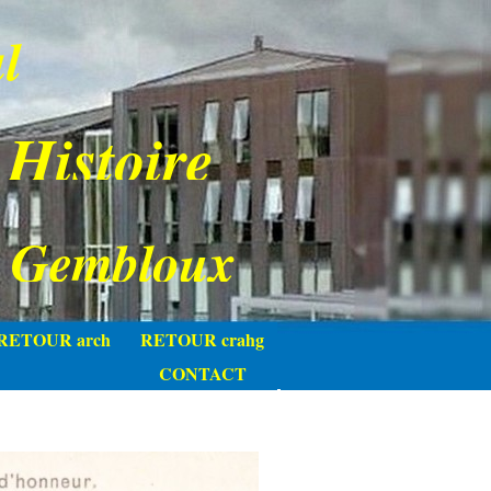
l
 Histoire
e Gembloux
RETOUR arch
RETOUR crahg
CONTACT