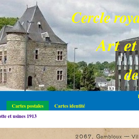
Cercle roya
Art et
d
Cartes postales
Cartes identité
te et usines 1913