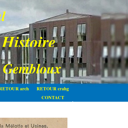
l
 Histoire
e Gembloux
RETOUR arch
RETOUR crahg
CONTACT