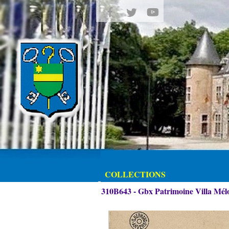
COLLECTIONS
310B643 - Gbx Patrimoine Villa Mélot