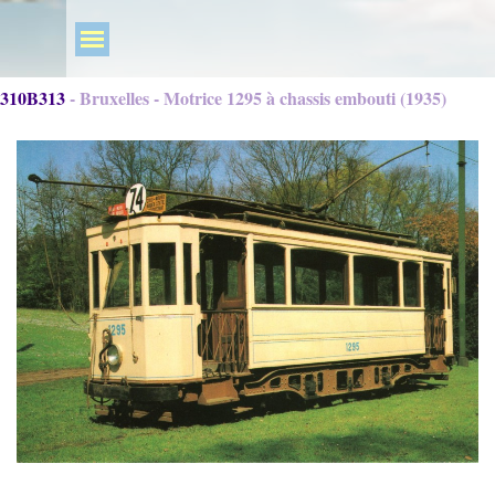
310B313 - Bruxelles - Motrice 1295 à chassis embouti (1935)