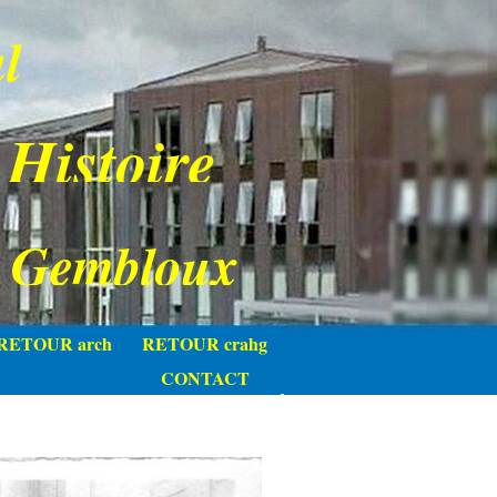
l
 Histoire
e Gembloux
RETOUR arch
RETOUR crahg
CONTACT