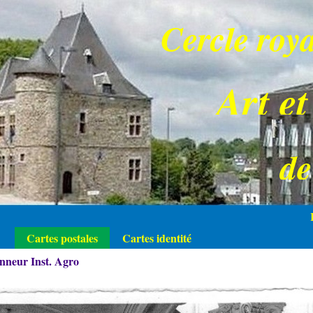
Cercle roya
Art et
d
Cartes postales
Cartes identité
onneur Inst. Agro