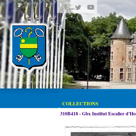
COLLECTIONS
310B418 - Gbx Institut Escalier d'H