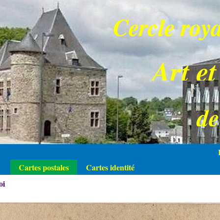
Cercle roya
Art et
d
Cartes postales
Cartes identité
oi