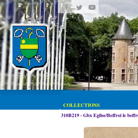
COLLECTIONS
310B219 - Gbx Eglise/Beffroi le beffr