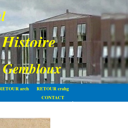
l
 Histoire
e Gembloux
RETOUR arch
RETOUR crahg
CONTACT