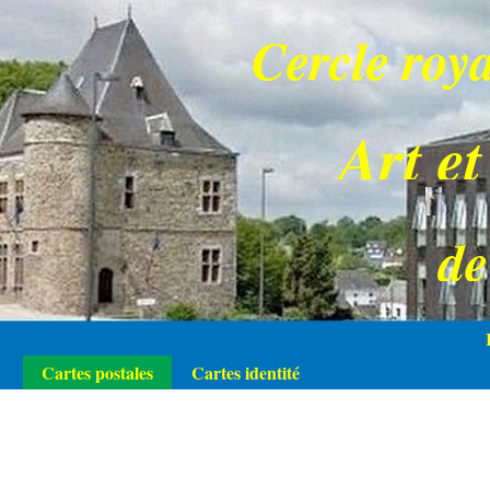
Cercle roya
Art et
d
Cartes postales
Cartes identité