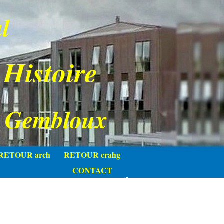
l
 Histoire
e Gembloux
RETOUR arch
RETOUR crahg
CONTACT