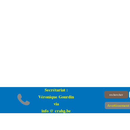
Secrétariat :
rechercher
Véronique Gourdin
via
Avertissement 
info @ crahg.be