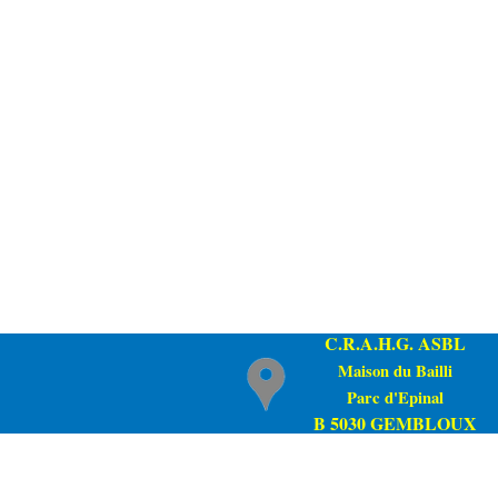
C.R.A.H.G.
ASBL
Maison du Bailli
Parc d'Epinal
B 5030 GEMBLOUX