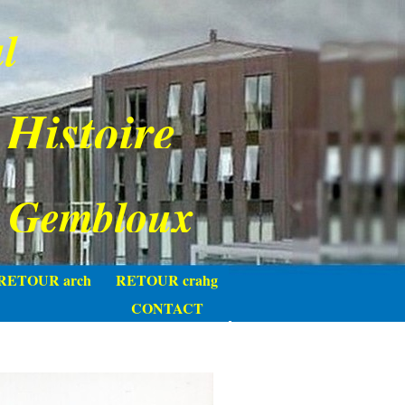
l
 Histoire
e Gembloux
RETOUR arch
RETOUR crahg
CONTACT