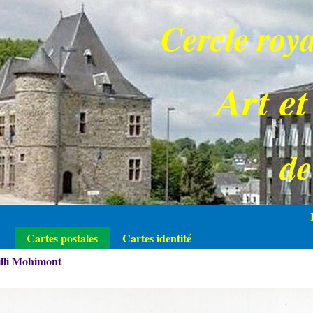
Cercle roya
Art et
d
Cartes postales
Cartes identité
illi Mohimont