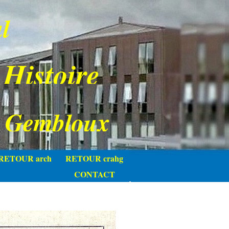
l
 Histoire
e Gembloux
RETOUR arch
RETOUR crahg
CONTACT