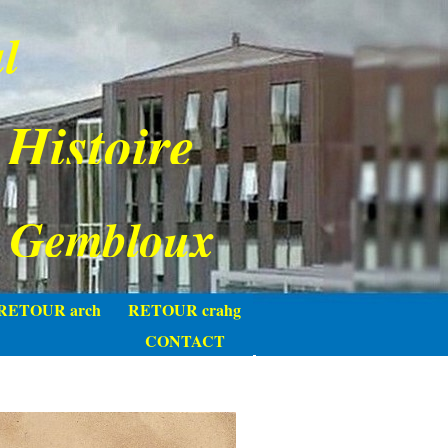
l
 Histoire
e Gembloux
RETOUR arch
RETOUR crahg
CONTACT