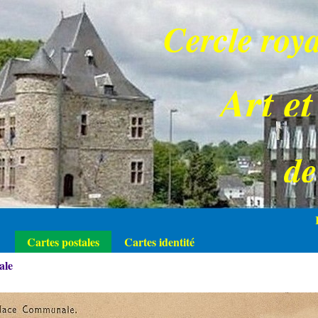
Cercle roya
Art et
d
Cartes postales
Cartes identité
ale