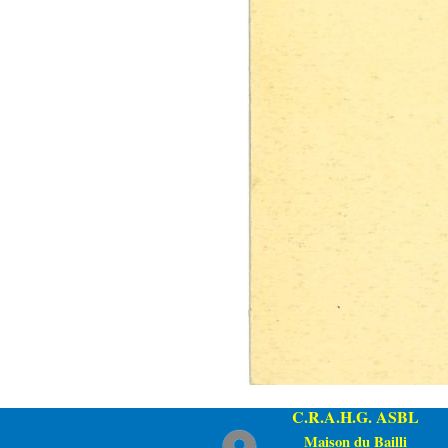
C.R.A.H.G.
ASBL
Maison du Bailli