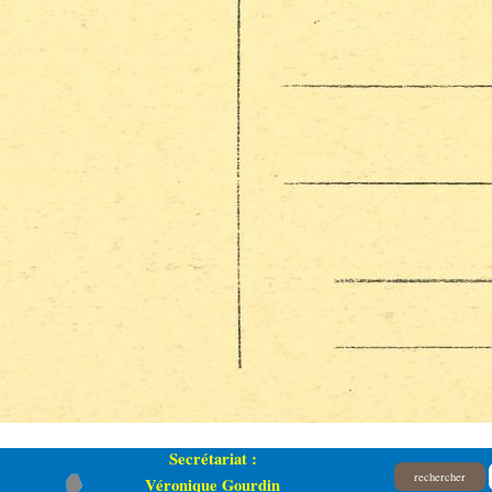
Secrétariat :
rechercher
Véronique Gourdin