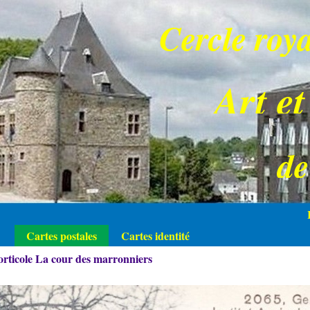
Cercle roya
Art et
d
Cartes postales
Cartes identité
orticole La cour des marronniers