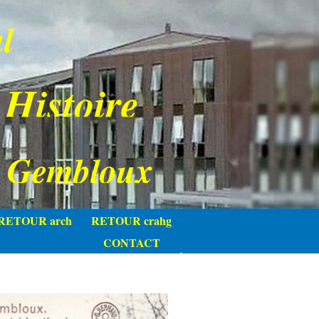
l
 Histoire
e Gembloux
RETOUR arch
RETOUR crahg
CONTACT