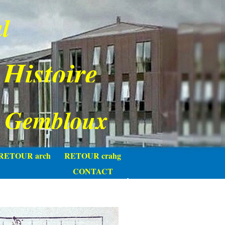
l
 Histoire
e Gembloux
RETOUR arch
RETOUR crahg
CONTACT