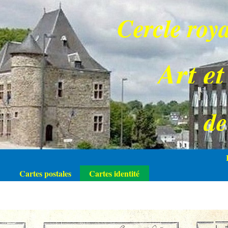
Cercle roya
Art et
d
Cartes postales
Cartes identité