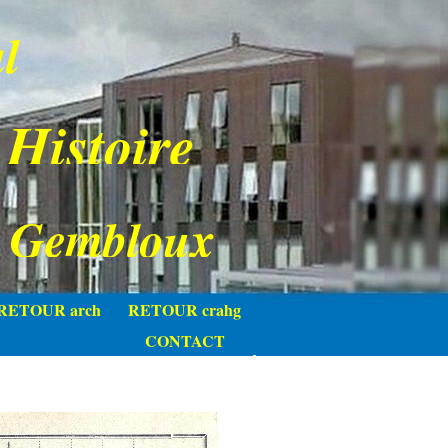
l
 Histoire
e Gembloux
RETOUR arch
RETOUR crahg
CONTACT